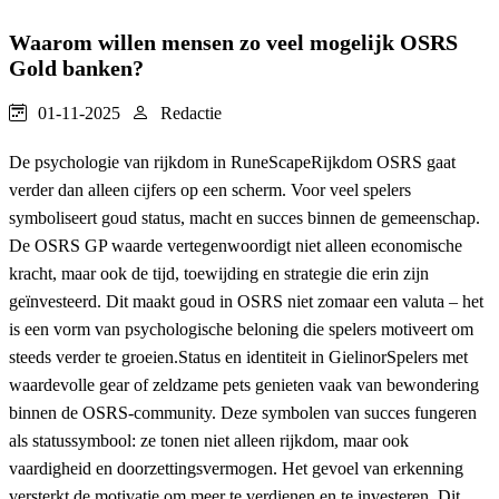
Waarom willen mensen zo veel mogelijk OSRS
Gold banken?
01-11-2025
Redactie
De psychologie van rijkdom in RuneScapeRijkdom OSRS gaat
verder dan alleen cijfers op een scherm. Voor veel spelers
symboliseert goud status, macht en succes binnen de gemeenschap.
De OSRS GP waarde vertegenwoordigt niet alleen economische
kracht, maar ook de tijd, toewijding en strategie die erin zijn
geïnvesteerd. Dit maakt goud in OSRS niet zomaar een valuta – het
is een vorm van psychologische beloning die spelers motiveert om
steeds verder te groeien.Status en identiteit in GielinorSpelers met
waardevolle gear of zeldzame pets genieten vaak van bewondering
binnen de OSRS-community. Deze symbolen van succes fungeren
als statussymbool: ze tonen niet alleen rijkdom, maar ook
vaardigheid en doorzettingsvermogen. Het gevoel van erkenning
versterkt de motivatie om meer te verdienen en te investeren. Dit